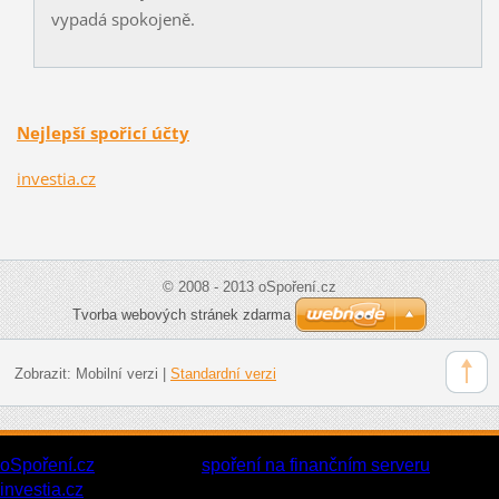
vypadá spokojeně.
Nejlepší spořicí účty
investia.cz
© 2008 - 2013 oSpoření.cz
Tvorba webových stránek zdarma
Zobrazit:
Mobilní verzi
|
Standardní verzi
oSpoření.cz
Přečtěte si o
spoření na finančním serveru
investia.cz