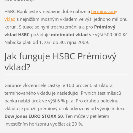
HSBC Bank ještě v nedávné době nabízela
termínovaný
vklad
s nejnižším možným vkladem ve výši jednoho milionu
korun. Situace se nyní trochu změnila a pro
Prémiový
vklad HSBC
požaduje
minimální vklad
ve výši 500 000 Kč.
Nabídka platí od 1. září do 30. října 2009.
Jak funguje HSBC Prémiový
vklad?
Garance vložení celé částky je 100 procent. Struktura
termínovaného vkladu je následující. Prvních šest měsíců
banka nabízí úrok ve výši 6 % p. a. Pro druhou polovinu
vkladu je použit prémiový úrok odvozený od vývoje indexu
Dow Jones EURO STOXX 50
. Ten může v pětiletém
investičním horizontu vydělat až 20 %.