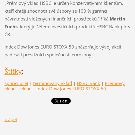
„Prémiový vklad HSBC je určen konzervativním klientům,
kteří chtějí zhodnotit své úspory se 100 % garancí
návratnosti vložených finančních prostředků,“ říká
Martin
Fuchs
, který je šéfem investičních produktů HSBC Bank plc v
ČR.
Index Dow Jones EURO STOXX 50 znázorňuje vývoj akcií
padesáti prestižních společností eurozóny.
Štítky
:
spořicí účet
|
termínovaný vklad
|
HSBC Bank
|
Prémiový
vklad
|
vklad
|
index Dow Jones EURO STOXX 50
« Zpět