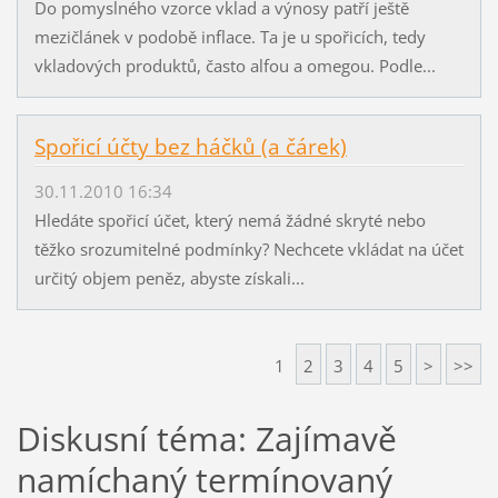
Do pomyslného vzorce vklad a výnosy patří ještě
mezičlánek v podobě inflace. Ta je u spořicích, tedy
vkladových produktů, často alfou a omegou. Podle...
Spořicí účty bez háčků (a čárek)
30.11.2010 16:34
Hledáte spořicí účet, který nemá žádné skryté nebo
těžko srozumitelné podmínky? Nechcete vkládat na účet
určitý objem peněz, abyste získali...
1
2
3
4
5
>
>>
Diskusní téma: Zajímavě
namíchaný termínovaný