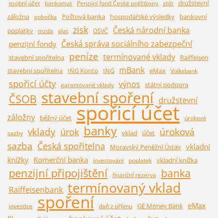
družstevní
osobní účet
bankomat
Penzijní fond České pojišťovny
stát
záložna
Poštová banka
hospodářské výsledky
bankovní
pobočka
zisk
Česká národní banka
poplatky
mzda
plat
OSVČ
Česká správa sociálního zabezpeční
penzijní fondy
peníze
termínované vklady
stavební spořitelna
Raiffeisen
mBank
stavební spořitelna
ING Konto
ING
eMax
Volksbank
spořicí účty
výnos
státní podpora
garantované vklady
stavební spoření
ČSOB
družstevní
spořicí účet
záložny
běžný účet
úrokové
banky
vklady
úroková
úrok
vklad
účet
sazby
sazba
Česká spořitelna
vkladní
Moravský Peněžní Ústav
knížky
Komerční banka
vkladní knížka
investování
poplatek
penzijní připojištění
banka
finanční rezerva
termínovaný vklad
Raiffeisenbank
spoření
eMax
GE Money Bank
investice
daň z příjmu