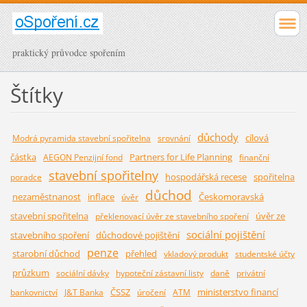
praktický průvodce spořením
Štítky
důchody
cílová
Modrá pyramida stavební spořitelna
srovnání
částka
Partners for Life Planning
AEGON Penzijní fond
finanční
stavební spořitelny
hospodářská recese
spořitelna
poradce
důchod
nezaměstnanost
inflace
Českomoravská
úvěr
stavební spořitelna
úvěr ze
překlenovací úvěr ze stavebního spoření
sociální pojištění
stavebního spoření
důchodové pojištění
penze
starobní důchod
přehled
vkladový produkt
studentské účty
průzkum
sociální dávky
hypoteční zástavní listy
daně
privátní
ČSSZ
ministerstvo financí
bankovnictví
J&T Banka
úročení
ATM