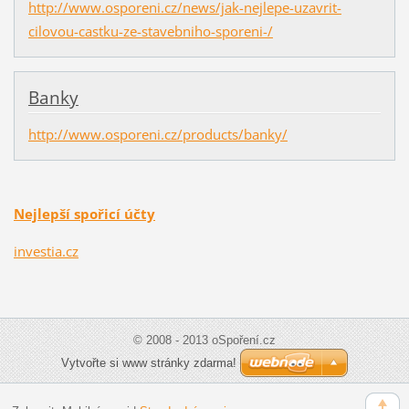
http://www.osporeni.cz/news/jak-nejlepe-uzavrit-
cilovou-castku-ze-stavebniho-sporeni-/
Banky
http://www.osporeni.cz/products/banky/
Nejlepší spořicí účty
investia.cz
© 2008 - 2013 oSpoření.cz
Vytvořte si www stránky zdarma!