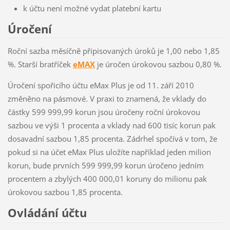
k účtu není možné vydat platební kartu
Úročení
Roční sazba měsíčně připisovaných úroků je 1,00 nebo 1,85
%. Starší bratříček
eMAX
je úročen úrokovou sazbou 0,80 %.
Úročení spořicího účtu eMax Plus je od 11. září 2010
změněno na pásmové. V praxi to znamená, že vklady do
částky 599 999,99 korun jsou úročeny roční úrokovou
sazbou ve výši 1 procenta a vklady nad 600 tisíc korun pak
dosavadní sazbou 1,85 procenta. Zádrhel spočívá v tom, že
pokud si na účet eMax Plus uložíte například jeden milion
korun, bude prvních 599 999,99 korun úročeno jedním
procentem a zbylých 400 000,01 koruny do milionu pak
úrokovou sazbou 1,85 procenta.
Ovládání účtu