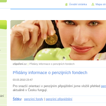
Úvodní stránka
Mapa st
praktický
y
oSpoření.cz
|
Přidány informace o penzijních fondech
Přidány informace o penzijních fondech
03.03.2010 23:47
Pro snazší orientaci v penzijním připojištění jsme vložili přehled
pen
aktuálně v Česku fungují.
nání
Štítky
:
penzijní fondy
|
penzijní připojištění