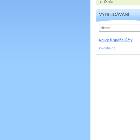
O nás
VYHLEDÁVÁNÍ
Nejlepší spořicí účty
investia.cz