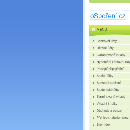
MENU
Bankovní účty
Dětské účty
Garantované vklady
Hypoteční zástavní list
Penzijní připojištění
Spořicí účty
Stavební spoření
Studentské účty
Termínované vklady
Vkladní knížky
Důchody a penze
Přehledy, tabulky, srov
Slovníček