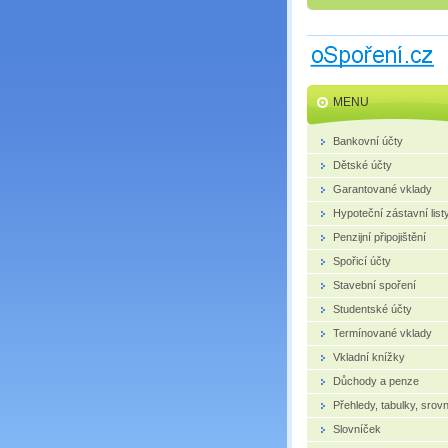
MENU
Bankovní účty
Dětské účty
Garantované vklady
Hypoteční zástavní list
Penzijní připojištění
Spořicí účty
Stavební spoření
Studentské účty
Termínované vklady
Vkladní knížky
Důchody a penze
Přehledy, tabulky, srov
Slovníček