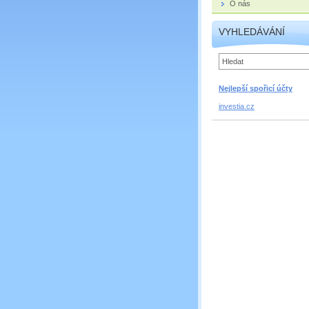
O nás
VYHLEDÁVÁNÍ
Nejlepší spořicí účty
investia.cz