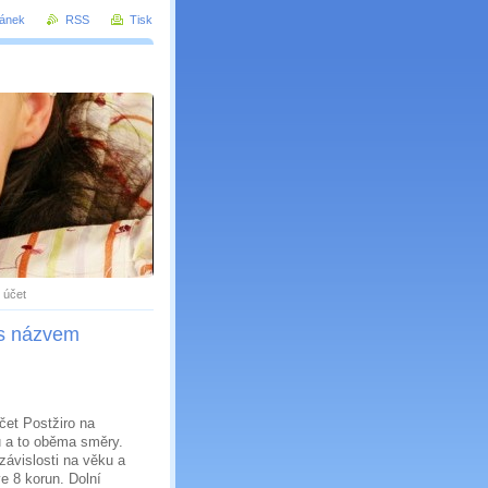
ránek
RSS
Tisk
 průvodce spořením
 účet
 s názvem
et Postžiro na
u a to oběma směry.
závislosti na věku a
e 8 korun. Dolní