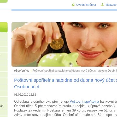
Úvodní stránka
Mapa st
praktický
y
oSpoření.cz
|
Poštovní spořitelna nabídne od dubna nový účet s názvem Osobní
Poštovní spořitelna nabídne od dubna nový účet
Osobní účet
05.02.2010 12:52
Od dubna letošního roku přejmenuje
Poštovní spořitelna
bankovní úč
Osobní účet. S přejmenováním produktu dojde i k úpravě sazebník
nání
Poplatek za vedením Postžira je nyní 39 korun, respektive 51 Kč v 
zdravotním stavu majitele účtu. Osobní účet bude stát 34, respektiv