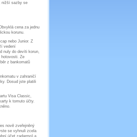
 Z nižší sazby se
 Obvyklá cena za jednu
lickou korunu.
icap nebo Junior. Z
ží vedení
 nuly do devíti korun,
 hotovosti. Ze
ýběr z bankomatů
nkomatu v zahraničí
y. Dosud jste platili
rtu Visa Classic,
arty k tomuto účty.
tněno.
přes nově zveřejněný
ste se vyhnuli zcela
obní účet zadarmo) a