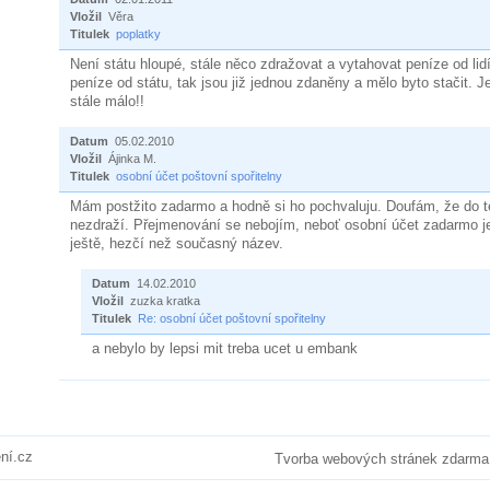
Vložil
Věra
Titulek
poplatky
Není státu hloupé, stále něco zdražovat a vytahovat peníze od li
peníze od státu, tak jsou již jednou zdaněny a mělo byto stačit. 
stále málo!!
Datum
05.02.2010
Vložil
Ájinka M.
Titulek
osobní účet poštovní spořitelny
Mám postžito zadarmo a hodně si ho pochvaluju. Doufám, že do 
nezdraží. Přejmenování se nebojím, neboť osobní účet zadarmo 
ještě, hezčí než současný název.
Datum
14.02.2010
Vložil
zuzka kratka
Titulek
Re: osobní účet poštovní spořitelny
a nebylo by lepsi mit treba ucet u embank
ní.cz
Tvorba webových stránek zdarma