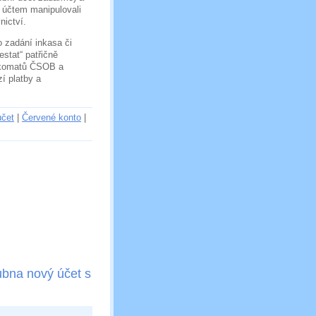
s účtem manipulovali
nictví.
 zadání inkasa či
estat“ patřičně
nkomatů ČSOB a
í platby a
účet
|
Červené konto
|
ubna nový účet s