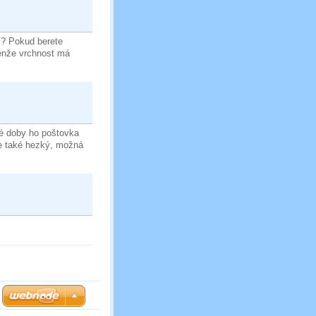
dí? Pokud berete
Jenže vrchnost má
té doby ho poštovka
je také hezký, možná