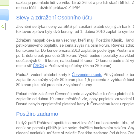
sazba je pro mladé lidí ve věku 15 až 26 let a pro lidi starší 58 let.
mohou těšit i držitelé průkazů ZTP/P.
Slevy a zdražení Osobního účtu
Zlevnění se týká i ceny za SMS při zasílání plateb do jiných bank.
textovou zprávu byly dvě koruny, od 1. dubna 2010 zaplatíte symbo
Zdražení naopak čeká na všechny, kteří mají Postžiro Klasik, Hand
pětikorunového poplatku se cena zvýší na osm korun. Rovněž zdra
kontokorentu. Do konce března 2010 zaplatíte podle typu Postžira od
po 1. dubnu pak jednotně 19 korun. Vyšší budou i poplatky za vklad
současných 0 – 6 korun, na budoucí 8 korun. O korunu bude stát v
mimo síť
ČSOB
a Poštovní spořitelny (25 na 26 korun).
Podraží vedení platební karty k
Červenému kontu
Při výběrech z ba
zaplatíte za každý výběr 80 korun plus 1,5 procenta z vybírané částk
80 korun plus půl procenta z vybírané sumy.
Pokud máte založené Červené konto a využíváte k němu platební ka
zaplatíte od dubna 19 korun měsíčně víc, coby poplatek za vedení k
Dosud nebylo zpoplatnění platební karty k Červenému kontu zpopla
Postžiro zadarmo
I když patří Poštovní spořitelna mezi levnější na bankovním trhu, 
ceník se pomalu přibližuje ke svým dražším bankovním sokům. Aby
placení poplatků, můžete si založit Postžiro zadarmo (od dubna Os