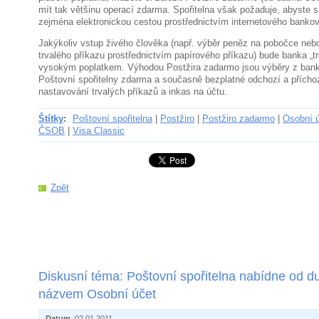
mít tak většinu operací zdarma. Spořitelna však požaduje, abyste 
zejména elektronickou cestou prostřednictvím internetového bankov
Jakýkoliv vstup živého člověka (např. výběr peněz na pobočce nebo
trvalého příkazu prostřednictvím papírového příkazu) bude banka „tr
vysokým poplatkem. Výhodou Postžira zadarmo jsou výběry z ba
Poštovní spořitelny zdarma a současně bezplatné odchozí a příchoz
nastavování trvalých příkazů a inkas na účtu.
Štítky
:
Poštovní spořitelna
|
Postžiro
|
Postžiro zadarmo
|
Osobní 
ČSOB
|
Visa Classic
Zpět
Diskusní téma: Poštovní spořitelna nabídne od d
názvem Osobní účet
Datum
02.01.2011