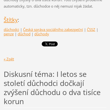
automaticky, tzn. důchodce o něj nemusí nijak žádat.
Štítky
:
důchodci
|
Česká správa sociálního zabezpeční
|
ČSSZ
|
penze
|
důchod
|
důchody
« Zpět
Diskusní téma: I letos se
století důchodci dočkají
zvýšení důchodu o dva tisíce
korun