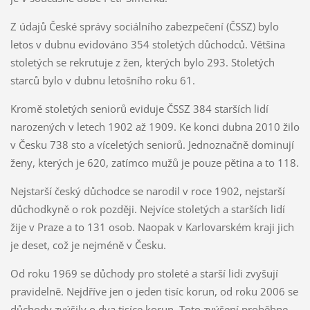
Z údajů České správy sociálního zabezpečení (ČSSZ) bylo
letos v dubnu evidováno 354 stoletých důchodců. Většina
stoletých se rekrutuje z žen, kterých bylo 293. Stoletých
starců bylo v dubnu letošního roku 61.
Kromě stoletých seniorů eviduje ČSSZ 384 starších lidí
narozených v letech 1902 až 1909. Ke konci dubna 2010 žilo
v Česku 738 sto a víceletých seniorů. Jednoznačně dominují
ženy, kterých je 620, zatímco mužů je pouze pětina a to 118.
Nejstarší český důchodce se narodil v roce 1902, nejstarší
důchodkyně o rok později. Nejvíce stoletých a starších lidí
žije v Praze a to 131 osob. Naopak v Karlovarském kraji jich
je deset, což je nejméně v Česku.
Od roku 1969 se důchody pro stoleté a starší lidi zvyšují
pravidelně. Nejdříve jen o jeden tisíc korun, od roku 2006 se
důchody zvýšily o dva tisíce korun. Toto zvýšení proběhne