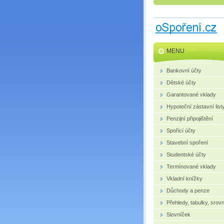
MENU
Bankovní účty
Dětské účty
Garantované vklady
Hypoteční zástavní list
Penzijní připojištění
Spořicí účty
Stavební spoření
Studentské účty
Termínované vklady
Vkladní knížky
Důchody a penze
Přehledy, tabulky, srov
Slovníček