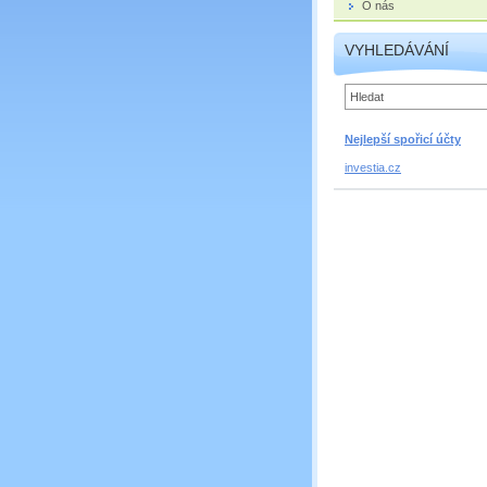
O nás
VYHLEDÁVÁNÍ
Nejlepší spořicí účty
investia.cz