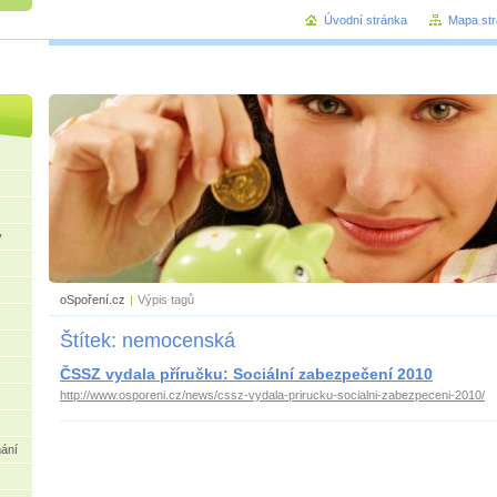
Úvodní stránka
Mapa st
praktický
y
oSpoření.cz
|
Výpis tagů
Štítek: nemocenská
ČSSZ vydala příručku: Sociální zabezpečení 2010
http://www.osporeni.cz/news/cssz-vydala-prirucku-socialni-zabezpeceni-2010/
nání