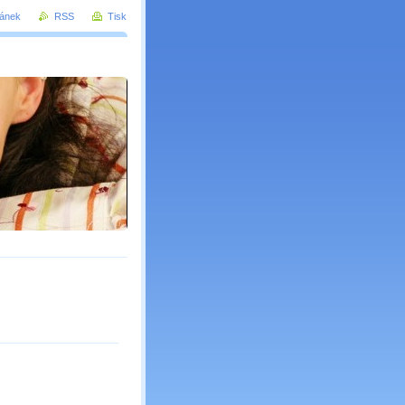
ránek
RSS
Tisk
 průvodce spořením