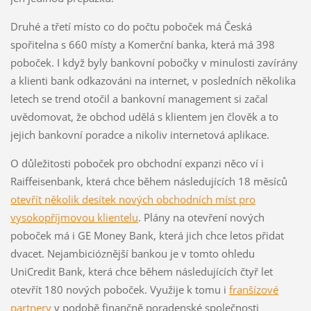
Druhé a třetí místo co do počtu poboček má Česká
spořitelna s 660 místy a Komerční banka, která má 398
poboček. I když byly bankovní pobočky v minulosti zavírány
a klienti bank odkazováni na internet, v posledních několika
letech se trend otočil a bankovní management si začal
uvědomovat, že obchod udělá s klientem jen člověk a to
jejich bankovní poradce a nikoliv internetová aplikace.
O důležitosti poboček pro obchodní expanzi něco ví i
Raiffeisenbank, která chce během následujících 18 měsíců
otevřít několik desítek nových obchodních míst pro
vysokopříjmovou klientelu
. Plány na otevření nových
poboček má i GE Money Bank, která jich chce letos přidat
dvacet. Nejambicióznější bankou je v tomto ohledu
UniCredit Bank, která chce během následujících čtyř let
otevřít 180 nových poboček. Využije k tomu i
franšízové
partnery
v podobě finančně poradenské společnosti